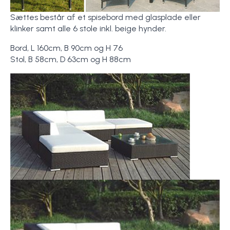
Sættes består af et spisebord med glasplade eller
klinker samt alle 6 stole inkl. beige hynder.
Bord, L 160cm, B 90cm og H 76
Stol, B 58cm, D 63cm og H 88cm