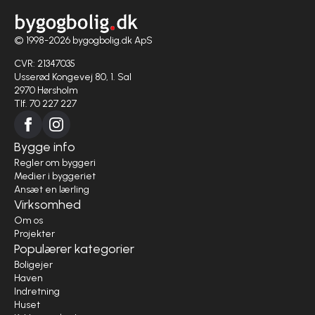
© 1998-2026 bygogbolig.dk ApS
CVR: 21347035
Usserød Kongevej 80, 1. Sal
2970 Hørsholm
Tlf. 70 227 227
Bygge info
Regler om byggeri
Medier i byggeriet
Ansæt en lærling
Virksomhed
Om os
Projekter
Populærer kategorier
Boligejer
Haven
Indretning
Huset