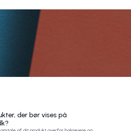
kter, der bør vises på
dk?
 omtale af dit produkt overfor boligejere og