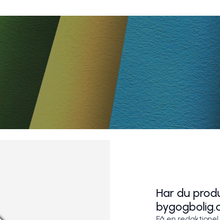
Har du produ
bygogbolig.
Få en redaktionel