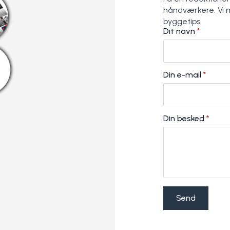
håndværkere. Vi 
byggetips.
Dit navn
*
Din e-mail
*
Din besked
*
Send