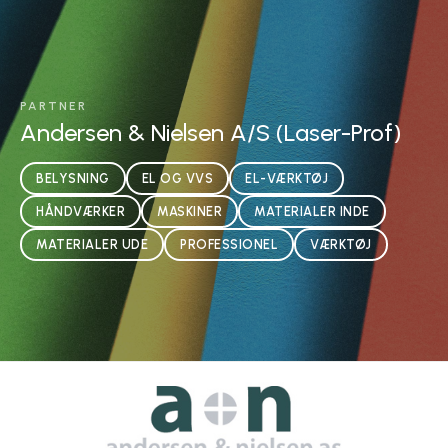
PARTNER
Andersen & Nielsen A/S (Laser-Prof)
BELYSNING
EL OG VVS
EL-VÆRKTØJ
HÅNDVÆRKER
MASKINER
MATERIALER INDE
MATERIALER UDE
PROFESSIONEL
VÆRKTØJ