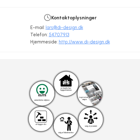
Kontaktoplysninger
E-mail:
lars@di-design.dk
Telefon:
54707913
Hvad er Corian?
Sådan plejer du Corian
Skrædersyede bordplader
Hjemmeside:
http://www.di-design.dk
Dansk Interiør Design
Dansk Interiør Design
Dansk Interiør Design