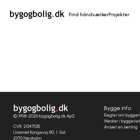
Find håndværker
Projekter
Bygge info
Regler om bygger
© 1998-2026 bygogbolig.dk ApS
Medier i byggerie
CVR: 21347035
Ansæt en lærling
Usserød Kongevej 80, 1. Sal
2970 Hørsholm