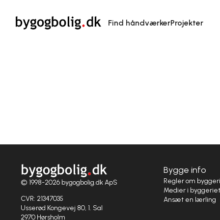
Find håndværker
Projekter
Bygge info
Regler om bygger
© 1998-2026 bygogbolig.dk ApS
Medier i byggerie
CVR: 21347035
Ansæt en lærling
Usserød Kongevej 80, 1. Sal
2970 Hørsholm