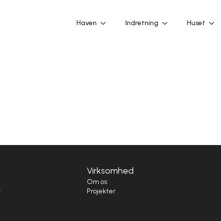
Haven
Indretning
Huset
Virksomhed
i
Om os
t
Projekter