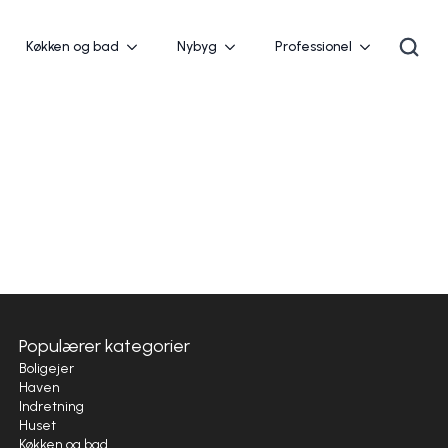
Køkken og bad
Nybyg
Professionel
Populærer kategorier
Boligejer
Haven
Indretning
Huset
Køkken og bad