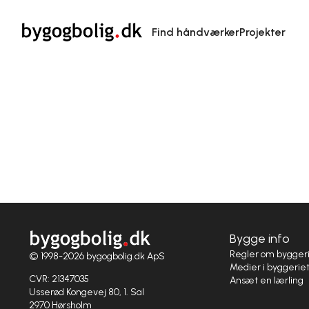
Find håndværker
Projekter
Bygge info
Regler om bygger
© 1998-2026 bygogbolig.dk ApS
Medier i byggerie
CVR: 21347035
Ansæt en lærling
Usserød Kongevej 80, 1. Sal
2970 Hørsholm