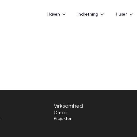
Haven
Indretning
Huset
Virksomhed
i
Om os
t
Projekter