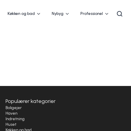
Køkken og bad
Nybyg
Professionel
Populærer kategorier
Boligejer
Haven
Indretning
Huset
Køkken og bad