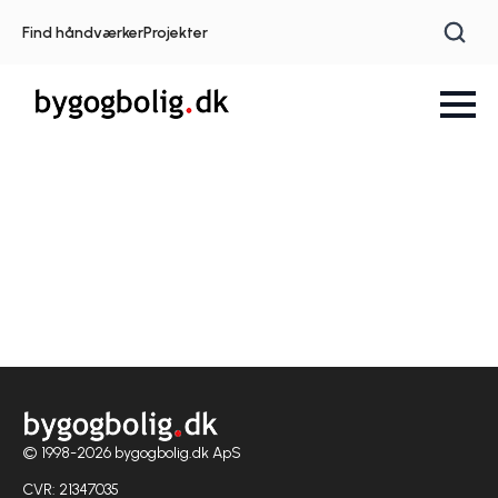
Find håndværker
Projekter
© 1998-2026 bygogbolig.dk ApS
CVR: 21347035