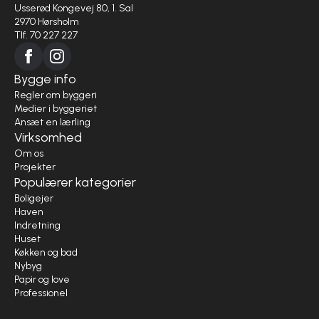
Usserød Kongevej 80, 1. Sal
2970 Hørsholm
Tlf. 70 227 227
Bygge info
Regler om byggeri
Medier i byggeriet
Ansæt en lærling
Virksomhed
Om os
Projekter
Populærer kategorier
Boligejer
Haven
Indretning
Huset
Køkken og bad
Nybyg
Papir og love
Professionel