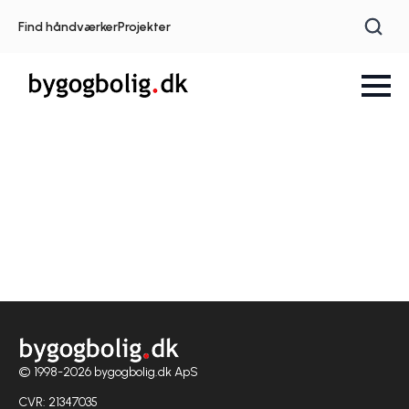
Find håndværker
Projekter
© 1998-2026 bygogbolig.dk ApS
CVR: 21347035