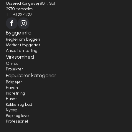
Usserød Kongevej 80, 1. Sal
2970 Hørsholm
Tlf. 70 227 227
Bygge info
Regler om byggeri
Medier i byggeriet
Ansæt en lærling
Virksomhed
Om os
Projekter
Populærer kategorier
Boligejer
Haven
Indretning
Huset
Køkken og bad
Nybyg
Papir og love
Professionel