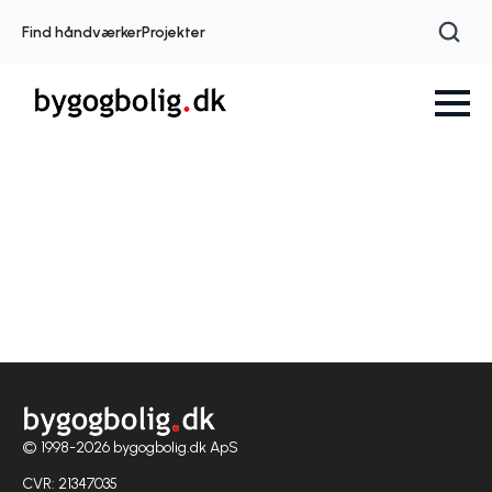
Find håndværker
Projekter
© 1998-2026 bygogbolig.dk ApS
CVR: 21347035