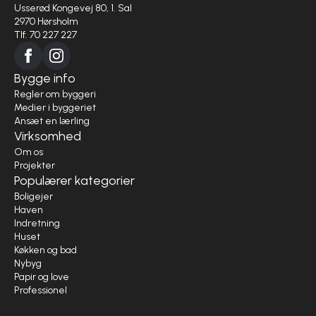
Usserød Kongevej 80, 1. Sal
2970 Hørsholm
Tlf. 70 227 227
Bygge info
Regler om byggeri
Medier i byggeriet
Ansæt en lærling
Virksomhed
Om os
Projekter
Populærer kategorier
Boligejer
Haven
Indretning
Huset
Køkken og bad
Nybyg
Papir og love
Professionel