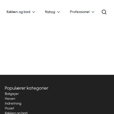
Køkken og bad
Nybyg
Professionel
Populærer kategorier
Boligejer
Haven
Indretning
Huset
Køkken og bad