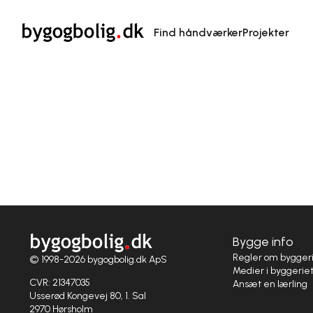
Find håndværker
Projekter
Bygge info
Regler om bygger
© 1998-2026 bygogbolig.dk ApS
Medier i byggerie
CVR: 21347035
Ansæt en lærling
Usserød Kongevej 80, 1. Sal
2970 Hørsholm