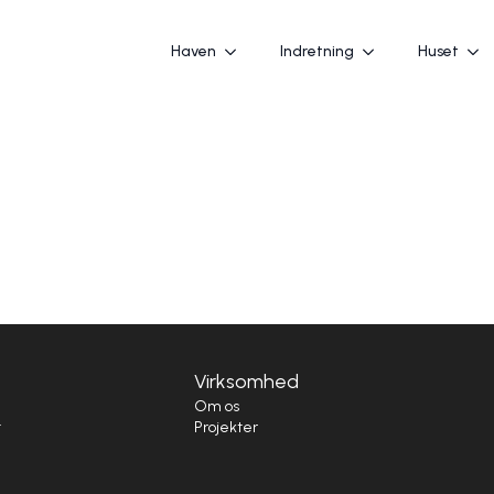
Haven
Indretning
Huset
Virksomhed
i
Om os
t
Projekter