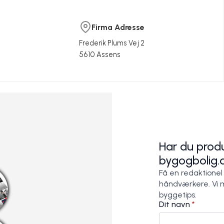
Firma Adresse
Frederik Plums Vej 2
er effektivt snavs uden brug af
5610 Assens
r
Pas godt på dit bedste værktøj!
Fakta om øjenskyl
ion A/S
ion A/S
Plum Kemi Produktion A/S
Plum Kemi Produktion A/S
Har du produ
bygogbolig.
Få en redaktionel
håndværkere. Vi 
byggetips.
Dit navn
*