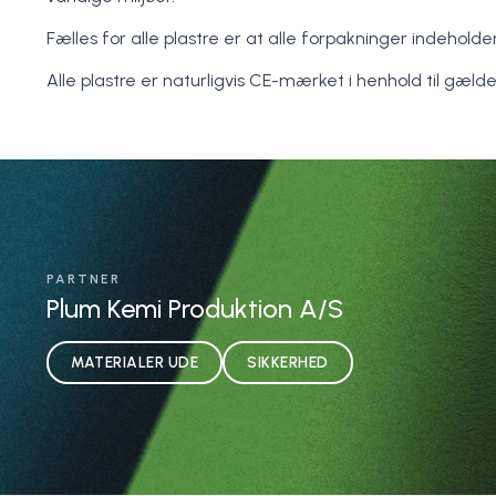
Fælles for alle plastre er at alle forpakninger indeholde
Alle plastre er naturligvis CE-mærket i henhold til gæld
PARTNER
Plum Kemi Produktion A/S
MATERIALER UDE
SIKKERHED