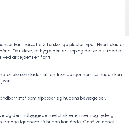
nser kan indsætte 2 forskellige plastertyper. Hvert plaster
ånd. Det sikrer, at hygiejnen er i top og det er slut med at
e ved arbejdet i en fart!
E materiale som lader luften trænge igennem så huden kan
ljøer
isk åndbart stof som tilpasser sig hudens bevægelser.
 farve og den indbyggede metal sikrer en nem og tydelig
ten trænge igennem så huden kan ånde. Også velegnet i