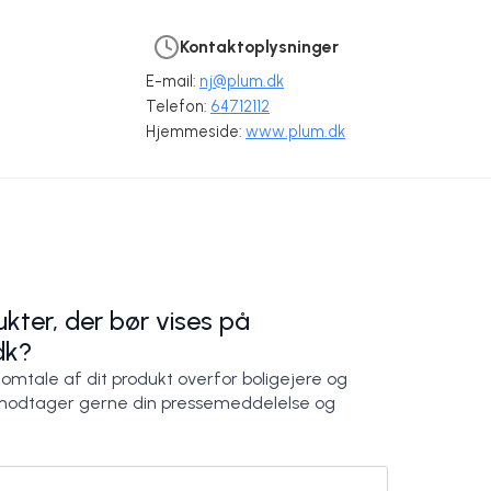
Kontaktoplysninger
E-mail:
nj@plum.dk
Telefon:
64712112
Hjemmeside:
www.plum.dk
Husk solbeskyttelse ved arbejde i solen
Sund hud giver tilfredse medarbejdere
Plum Kemi Produktion A/S
Plum Kemi Produktion A/S
kter, der bør vises på
dk?
 omtale af dit produkt overfor boligejere og
modtager gerne din pressemeddelelse og