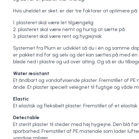
Hvis uheldet er sket, er der tre faktorer at optimere på:
1. plasteret skal være let tilgængelig
2. plasteret skal være nemt og hurtig at sætte på
3. plasteret skal være rent og hygiejnisk
Systemet fra Plum er udviklet så du i én og samme dispe
er pakket ind for sig selv og det kan sættes på med én h
bløde ned i plastre og ud over alting. Og så er du tilbag
Water resistant
Et åndbart og vandafvisende plaster. Fremstillet af P
ånde. Et plaster specielt velegnet til fugtige og våde mi
Elastic
Et elastisk og fleksibelt plaster. Fremstillet af et elast
Detectable
Et sterilt plaster til steder med høj hygiejne. Den blå
sporbarhed. Fremstillet af PE materiale som lader luf
vandige miljøer.