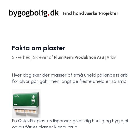
Find håndværker
Projekter
Fakta om plaster
Sikkerhed | Skrevet af
Plum Kemi Produktion A/S
| Arkiv
Hver dag sker der masser af små uheld på landets arbe
for alvor går galt, men langt de fleste uheld er så små,
En QuickFix plasterdispenser giver dig hurtig og hygiej
og du får et plaster klar til brug.