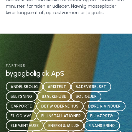
minutter, før tiden er udløbet. Navnlig masseplader
køler langsomt af, og ‘restvarmen’ er jo gratis.
PARTNER
bygogbolig.dk ApS
ANDELSBOLIG
ARKITEKT
BADEVÆRELSET
BELYSNING
BJÆLKEHUSE
BOLIGEJER
CARPORTE
DET MODERNE HUS
DØRE & VINDUER
EL OG VVS
EL-INSTALLATIONER
EL-VÆRKTØJ
ELEMENTHUSE
ENERGI & MILJØ
FINANSIERING