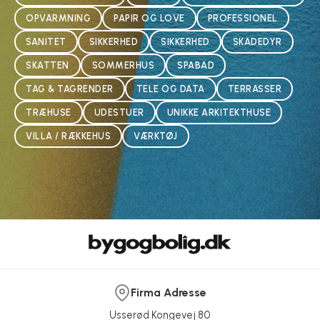
OPVARMNING
PAPIR OG LOVE
PROFESSIONEL
SANITET
SIKKERHED
SIKKERHED
SKADEDYR
SKATTEN
SOMMERHUS
SPABAD
TAG & TAGRENDER
TELE OG DATA
TERRASSER
TRÆHUSE
UDESTUER
UNIKKE ARKITEKTHUSE
VILLA / RÆKKEHUS
VÆRKTØJ
Firma Adresse
Usserød Kongevej 80