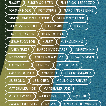
FLAGET
FLISER OG STEN
FLISER OG TERRAZZO
FORSIKRINGER
FRITIDSHUS
GARDIN/PERSIENNE
GRÆSPLÆNE OG PLANTER
GULV OG TÆPPER
GULV, VÆG & LOFT
HAVEMØBLER
HAVEN
HAVEREDSKABER
HEGN OG HÆK
HJEMMEKONTOR
HUSET
HUSHOLDNING
HÅNDVÆRKER
HÅRDE HVIDEVARER
INDRETNING
INSTANSER
ISOLERING & KLIMA
KLOAK & DRÆN
KOLONIHAVE
KONTOR
KØB OG SALG
KØKKEN OG BAD
KØKKENET
LEGEREDSKABER
LEJEBOLIG
LEJLIGHED
MALING OG FARVER
MATERIALER INDE
MATERIALER UDE
MUR & FACADE
MURSTENSVILLA
MØBLER
NABORET/PLIGTER
NYBYG
OM- OG TILBYGNING