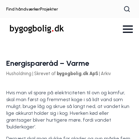
Find håndværker
Projekter
Energispareråd – Varme
Husholdning | Skrevet af
bygogbolig.dk ApS
| Arkiv
Hvis man vil spare på elektriciteten til ovn og komfur,
skal man først og fremmest koge i så lidt vand som
muligt, bruge låg og skrue så langt ned, at vandet kun
lige akkurat holder sig i kog. Hverken kød eller
grøntsager bliver hurtigere møre, fordi vandet
‘bulderkoger’.
Dernæst skal man slukke for plader og ovn måske fem