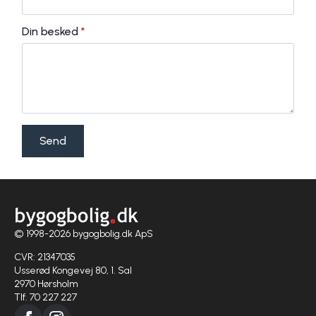
Din besked
*
Send
© 1998-2026 bygogbolig.dk ApS
CVR: 21347035
Usserød Kongevej 80, 1. Sal
2970 Hørsholm
Tlf. 70 227 227