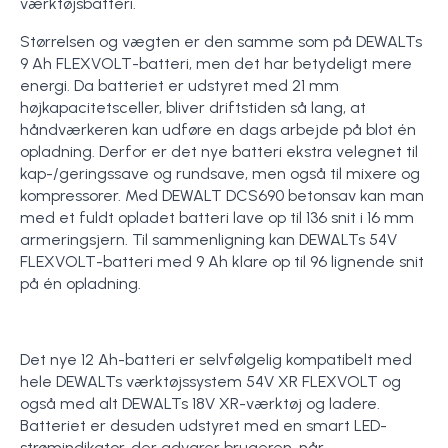
værktøjsbatteri.
Størrelsen og vægten er den samme som på DEWALTs
9 Ah FLEXVOLT-batteri, men det har betydeligt mere
energi. Da batteriet er udstyret med 21 mm
højkapacitetsceller, bliver driftstiden så lang, at
håndværkeren kan udføre en dags arbejde på blot én
opladning. Derfor er det nye batteri ekstra velegnet til
kap-/geringssave og rundsave, men også til mixere og
kompressorer. Med DEWALT DCS690 betonsav kan man
med et fuldt opladet batteri lave op til 136 snit i 16 mm
armeringsjern. Til sammenligning kan DEWALTs 54V
FLEXVOLT-batteri med 9 Ah klare op til 96 lignende snit
på én opladning.
Det nye 12 Ah-batteri er selvfølgelig kompatibelt med
hele DEWALTs værktøjssystem 54V XR FLEXVOLT og
også med alt DEWALTs 18V XR-værktøj og ladere.
Batteriet er desuden udstyret med en smart LED-
strømindikator, der advarer brugeren, når