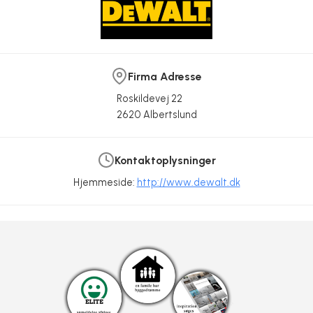
Firma Adresse
Roskildevej 22
2620 Albertslund
Kontaktoplysninger
DEWALT lancerer to kompakte stiksave - batteridrevne og kulløse!
Det ultimative værktøjsbatteri
Hjemmeside:
http://www.dewalt.dk
DEWALT
DEWALT