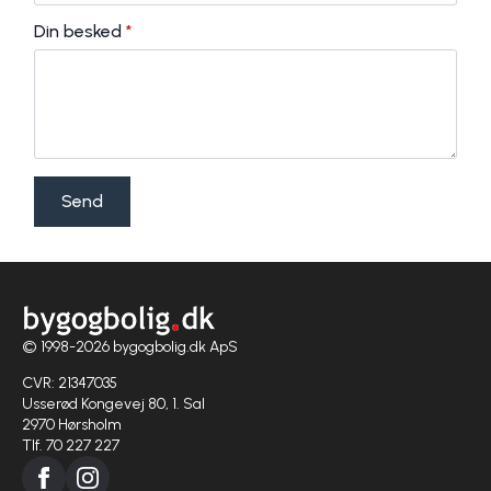
Din besked
*
Send
© 1998-2026 bygogbolig.dk ApS
CVR: 21347035
Usserød Kongevej 80, 1. Sal
2970 Hørsholm
Tlf. 70 227 227