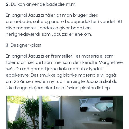
2.
Du kan anvende badeolie m.m.
En original Jacuzzi tåler at man bruger olier,
cremebade, salte og andre badeprodukter i vandet. At
blive masseret i badeolie giver badet en
herlighedsværdi, som Jacuzzi er ene om.
3.
Designer-plast
En original Jacuzzi er fremstillet i et materiale, som
tåler stort set det samme, som den kendte Margrethe-
skål. Du må gerne fjerne kalk med ufortyndet
eddikesyre. Det smukke og blanke materiale vil også
om 25 år se næsten nyt ud. I en ægte Jacuzzi skal du
ikke bruge plejemidler for at ‘shine’ plasten lidt op.