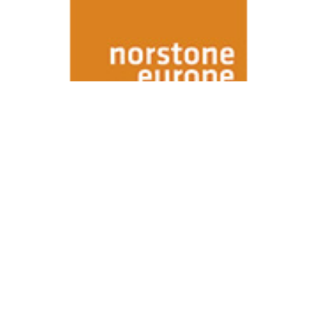
Kontakt os
Find os på facebook
Profil
Produkter
Galleri
Referencer
Brochurer
Referencer
Dokumentation for kvalitet