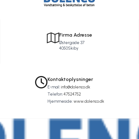
Firma Adresse
Østergade 37
4050
Skiby
Kontaktoplysninger
E-mail:
info@dolenco.dk
Telefon:
47524752
Stands opstigende fugt i
Hjemmeside:
www.dolenco.dk
Imprægnering af facader
Fugt i kælderen
murværk
Dolenco ApS
Dolenco ApS
Dolenco ApS