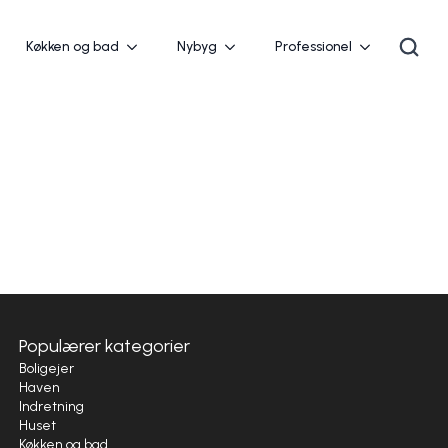
Køkken og bad
Nybyg
Professionel
Populærer kategorier
Boligejer
Haven
Indretning
Huset
Køkken og bad