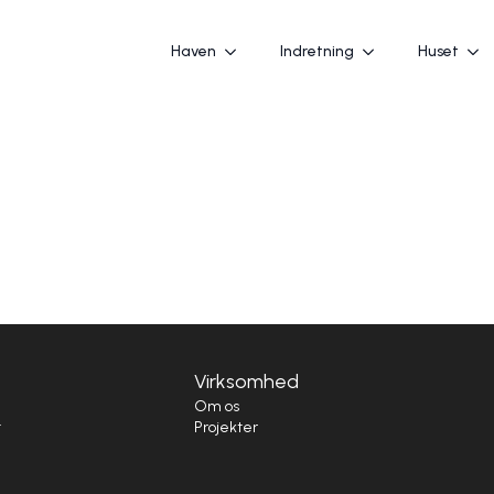
Haven
Indretning
Huset
Virksomhed
i
Om os
t
Projekter