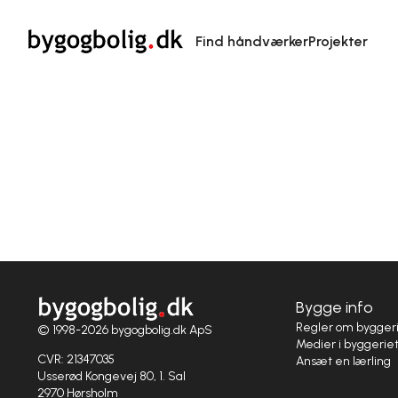
Find håndværker
Projekter
Bygge info
Regler om bygger
© 1998-2026 bygogbolig.dk ApS
Medier i byggerie
CVR: 21347035
Ansæt en lærling
Usserød Kongevej 80, 1. Sal
2970 Hørsholm