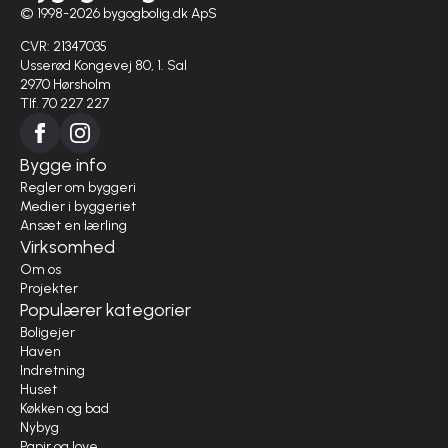
© 1998-2026 bygogbolig.dk ApS
CVR: 21347035
Usserød Kongevej 80, 1. Sal
2970 Hørsholm
Tlf. 70 227 227
Bygge info
Regler om byggeri
Medier i byggeriet
Ansæt en lærling
Virksomhed
Om os
Projekter
Populærer kategorier
Boligejer
Haven
Indretning
Huset
Køkken og bad
Nybyg
Papir og love