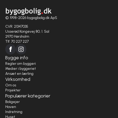
© 1998-2026 bygogbolig.dk ApS
CVR: 21347035
Usserød Kongevej 80, 1. Sal
2970 Hørsholm
Tlf. 70 227 227
Bygge info
Regler om byggeri
Medier i byggeriet
Ansæt en lærling
Virksomhed
Om os
Projekter
Populærer kategorier
Boligejer
Haven
Indretning
Huset