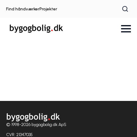
Find håndværker
Projekter
© 1998-2026 bygogbolig.dk ApS
CVR: 21347035