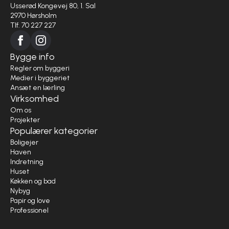
Usserød Kongevej 80, 1. Sal
2970 Hørsholm
Tlf. 70 227 227
Bygge info
Regler om byggeri
Medier i byggeriet
Ansæt en lærling
Virksomhed
Om os
Projekter
Populærer kategorier
Boligejer
Haven
Indretning
Huset
Køkken og bad
Nybyg
Papir og love
Professionel