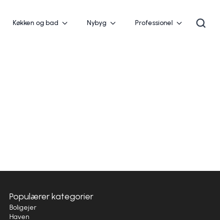
Køkken og bad
Nybyg
Professionel
Populærer kategorier
Boligejer
Haven