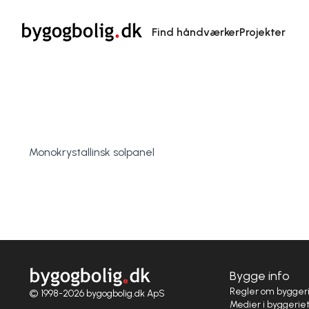
Find håndværker
Projekter
Monokrystallinsk solpanel
Bygge info
Regler om bygger
© 1998-2026 bygogbolig.dk ApS
Medier i byggerie