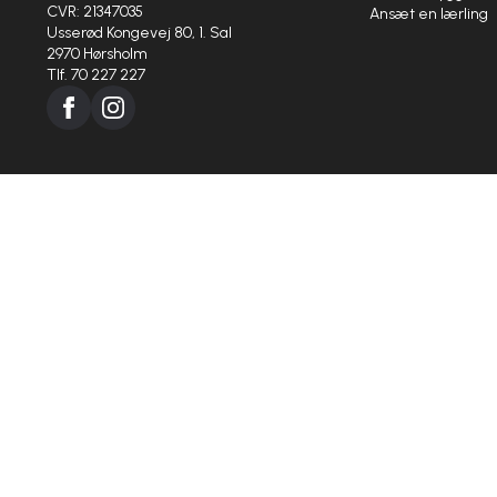
CVR: 21347035
Ansæt en lærling
Usserød Kongevej 80, 1. Sal
2970 Hørsholm
Tlf. 70 227 227