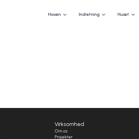
Haven
Indretning
Huset
Virksomhed
i
Om os
t
Projekter