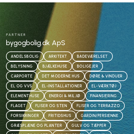
PARTNER
bygogbolig.dk ApS
ANDELSBOLIG
ARKITEKT
BADEVÆRELSET
BELYSNING
BJÆLKEHUSE
BOLIGEJER
CARPORTE
DET MODERNE HUS
DØRE & VINDUER
EL OG VVS
EL-INSTALLATIONER
EL-VÆRKTØJ
ELEMENTHUSE
ENERGI & MILJØ
FINANSIERING
FLAGET
FLISER OG STEN
FLISER OG TERRAZZO
FORSIKRINGER
FRITIDSHUS
GARDIN/PERSIENNE
GRÆSPLÆNE OG PLANTER
GULV OG TÆPPER