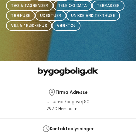
TAG & TAGRENDER
TELE OG DATA
TERRASSER
TRÆHUSE
UDESTUER
UNIKKE ARKITEKTHUSE
VILLA / RÆKKEHUS
VÆRKTØJ
Firma Adresse
Usserød Kongevej 80
2970 Hørsholm
Kontaktoplysninger