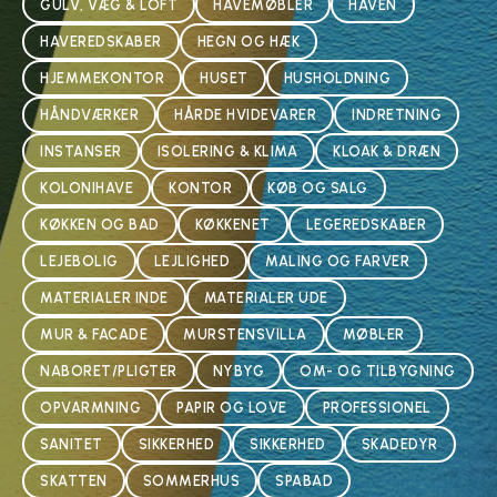
GULV, VÆG & LOFT
HAVEMØBLER
HAVEN
HAVEREDSKABER
HEGN OG HÆK
HJEMMEKONTOR
HUSET
HUSHOLDNING
HÅNDVÆRKER
HÅRDE HVIDEVARER
INDRETNING
INSTANSER
ISOLERING & KLIMA
KLOAK & DRÆN
KOLONIHAVE
KONTOR
KØB OG SALG
KØKKEN OG BAD
KØKKENET
LEGEREDSKABER
LEJEBOLIG
LEJLIGHED
MALING OG FARVER
MATERIALER INDE
MATERIALER UDE
MUR & FACADE
MURSTENSVILLA
MØBLER
NABORET/PLIGTER
NYBYG
OM- OG TILBYGNING
OPVARMNING
PAPIR OG LOVE
PROFESSIONEL
SANITET
SIKKERHED
SIKKERHED
SKADEDYR
SKATTEN
SOMMERHUS
SPABAD